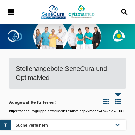
Stellenangebote
SeneCura und
OptimaMed
Ausgewählte Kriterien:
https://senecuragruppe.at/stelle/stellenliste.aspx?mode=list&lcid=1031
Suche verfeinern