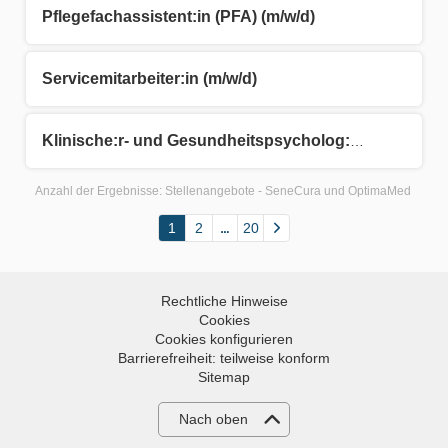
Pflegefachassistent:in (PFA) (m/w/d)
Servicemitarbeiter:in (m/w/d)
Klinische:r- und Gesundheitspsycholog:in (m/w/d)
Anzahl der Ergebnisse:
Stellenangebote - SeneCura und OptimaMed
1
2
20
Rechtliche Hinweise
Cookies
Cookies konfigurieren
Barrierefreiheit: teilweise konform
Sitemap
Nach oben