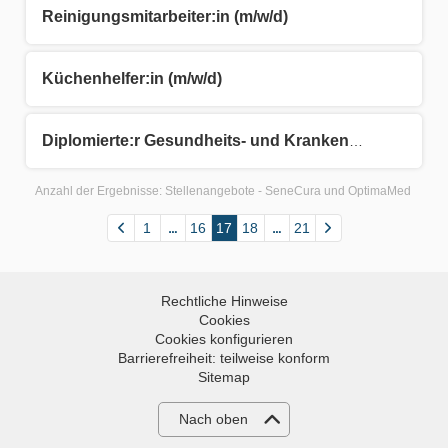
Reinigungsmitarbeiter:in (m/w/d)
Küchenhelfer:in (m/w/d)
Diplomierte:r Gesundheits- und Krankenpfleger:in (DGKP) für Schwerstpflege (m/w/d)
Anzahl der Ergebnisse:
Stellenangebote - SeneCura und OptimaMed
1
16
17
18
21
Rechtliche Hinweise
Cookies
Cookies konfigurieren
Barrierefreiheit: teilweise konform
Sitemap
Nach oben