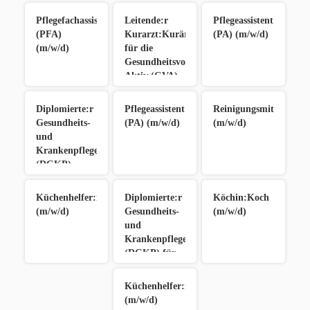
Pflegefachassistent:in
Leitende:r
Pflegeassistent:in
(PFA)
Kurarzt:Kurärztin
(PA) (m/w/d)
(m/w/d)
für die
Gesundheitsvorsorge
Aktiv (GVA)
(m/w/d)
Diplomierte:r
Pflegeassistent:in
Reinigungsmitarbeiter
Gesundheits-
(PA) (m/w/d)
(m/w/d)
und
Krankenpfleger:in
(DGKP)
(m/w/d)
Küchenhelfer:in
Diplomierte:r
Köchin:Koch
(m/w/d)
Gesundheits-
(m/w/d)
und
Krankenpfleger:in
(DGKP) für
Schwerstpflege
(m/w/d)
Küchenhelfer:in
(m/w/d)