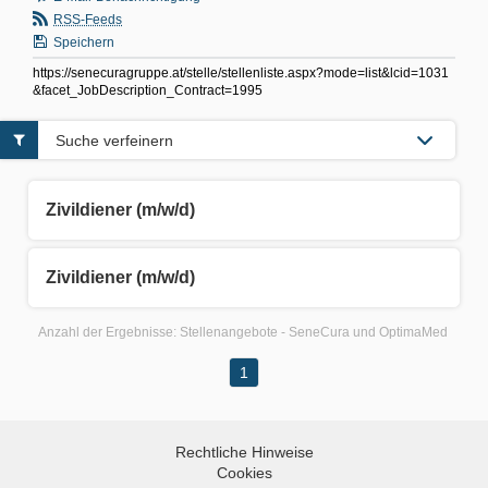
RSS-Feeds
Speichern
https://senecuragruppe.at/stelle/stellenliste.aspx?mode=list&lcid=1031
&facet_JobDescription_Contract=1995
Suche verfeinern
Zivildiener (m/w/d)
Zivildiener (m/w/d)
Anzahl der Ergebnisse:
Stellenangebote - SeneCura und OptimaMed
1
Rechtliche Hinweise
Cookies