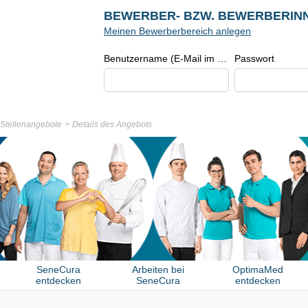
BEWERBER- BZW. BEWERBERIN
Meinen Bewerberbereich anlegen
Benutzername (E-Mail im Format beispiel@beispiel.de)
Passwort
r Stellenangebote
Details des Angebots
SeneCura
Arbeiten bei
OptimaMed
entdecken
SeneCura
entdecken