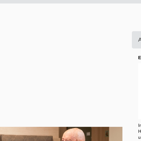
A
E
H
u