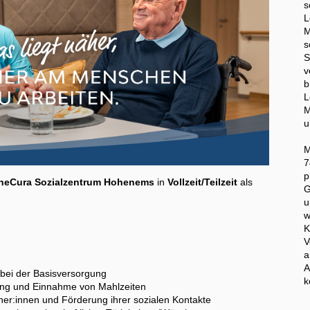
s
L
M
s
S
v
b
M
u
M
7
p
neCura Sozialzentrum Hohenems
in
Vollzeit/Teilzeit
als
G
u
w
K
V
a
A
bei der Basisversorgung
k
tung und Einnahme von Mahlzeiten
ner:innen und Förderung ihrer sozialen Kontakte