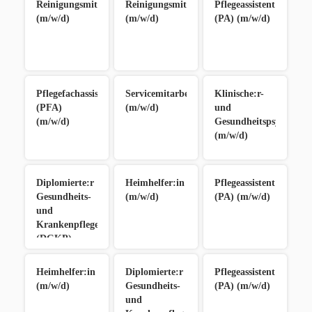
Reinigungsmitarbeiter:in
Reinigungsmitarbeiter:in
Pflegeassistent:in
(m/w/d)
(m/w/d)
(PA) (m/w/d)
Pflegefachassistent:in
Servicemitarbeiter:in
Klinische:r-
(PFA)
(m/w/d)
und
(m/w/d)
Gesundheitspsycholog:
(m/w/d)
Diplomierte:r
Heimhelfer:in
Pflegeassistent:in
Gesundheits-
(m/w/d)
(PA) (m/w/d)
und
Krankenpfleger:in
(DGKP)
(m/w/d)
Heimhelfer:in
Diplomierte:r
Pflegeassistent:in
(m/w/d)
Gesundheits-
(PA) (m/w/d)
und