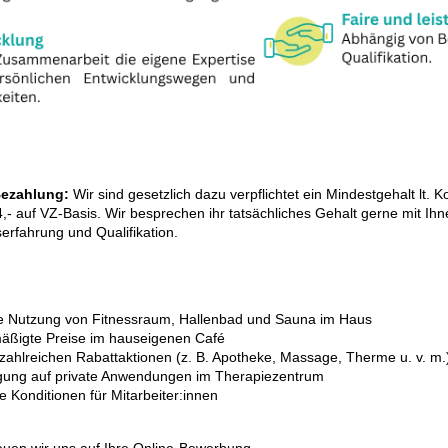
Bezahlung:
Wir sind gesetzlich dazu verpflichtet ein Mindestgehalt lt. K
14,- auf VZ-Basis. Wir besprechen ihr tatsächliches Gehalt gerne mit I
rfahrung und Qualifikation.
e Nutzung von Fitnessraum, Hallenbad und Sauna im Haus
äßigte Preise im hauseigenen Café
ahlreichen Rabattaktionen (z. B. Apotheke, Massage, Therme u. v. m.
ung auf private Anwendungen im Therapiezentrum
ve Konditionen für Mitarbeiter:innen
uen wir uns auf Ihre Online-Bewerbung.