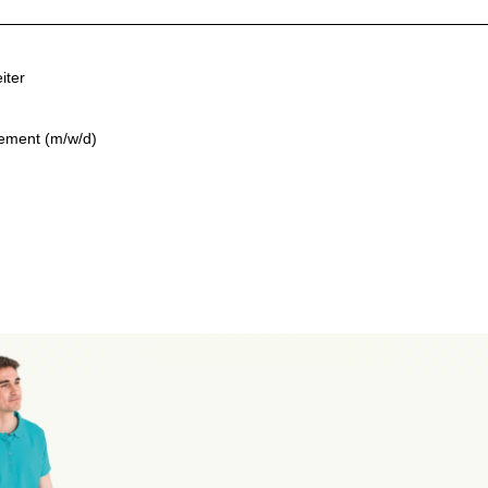
iter
gement (m/w/d)