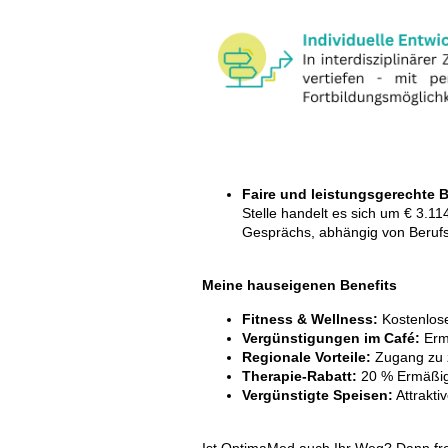
Faire und leistungsgerechte 
Stelle handelt es sich um € 3.1
Gesprächs, abhängig von Berufse
Meine hauseigenen Benefits
Fitness & Wellness:
Kostenlos
Vergünstigungen im Café:
Erm
Regionale Vorteile:
Zugang zu z
Therapie-Rabatt:
20 % Ermäßig
Vergünstigte Speisen:
Attrakti
Ist OptimaMed auch Ihr Weg? Dann fre