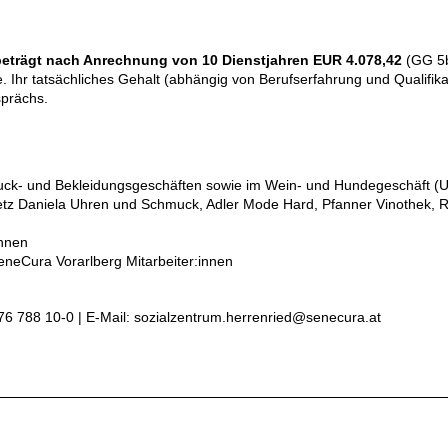
beträgt nach Anrechnung von 10 Dienstjahren EUR 4.078,42
(GG 5b
. Ihr tatsächliches Gehalt (abhängig von Berufserfahrung und Qualifik
prächs.
uck- und Bekleidungsgeschäften sowie im Wein- und Hundegeschäft (
tz Daniela Uhren und Schmuck, Adler Mode Hard, Pfanner Vinothek, 
innen
SeneCura Vorarlberg Mitarbeiter:innen
576 788 10-0 | E-Mail: sozialzentrum.herrenried@senecura.at