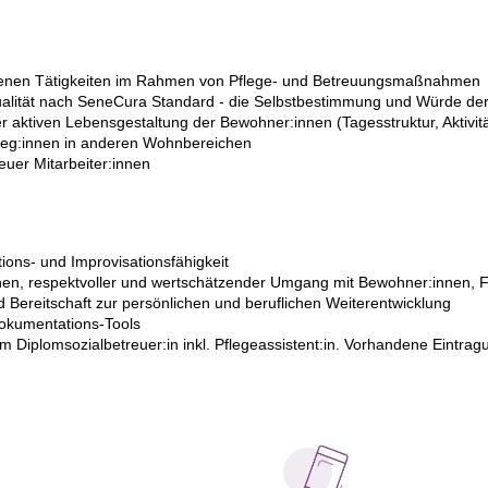
genen Tätigkeiten im Rahmen von Pflege- und Betreuungsmaßnahmen
qualität nach SeneCura Standard - die Selbstbestimmung und Würde de
 aktiven Lebensgestaltung der Bewohner:innen (Tagesstruktur, Aktivitä
lleg:innen in anderen Wohnbereichen
euer Mitarbeiter:innen
ons- und Improvisationsfähigkeit
hen, respektvoller und wertschätzender Umgang mit Bewohner:innen, F
nd Bereitschaft zur persönlichen und beruflichen Weiterentwicklung
okumentations-Tools
 Diplomsozialbetreuer:in inkl. Pflegeassistent:in. Vorhandene Eintrag