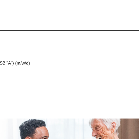
FSB "A") (m/w/d)