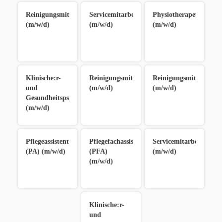
Reinigungsmitarbeiter:in
Servicemitarbeiter:in
Physiotherapeut/in
(m/w/d)
(m/w/d)
(m/w/d)
Klinische:r-
Reinigungsmitarbeiter:in
Reinigungsmitarbeiter
und
(m/w/d)
(m/w/d)
Gesundheitspsycholog:in
(m/w/d)
Pflegeassistent:in
Pflegefachassistent:in
Servicemitarbeiter:in
(PA) (m/w/d)
(PFA)
(m/w/d)
(m/w/d)
Klinische:r-
und