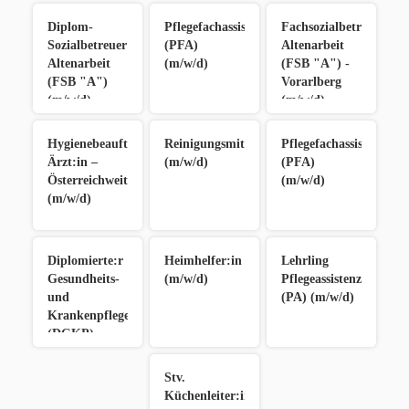
Diplom-
Pflegefachassistent:in
Fachsozialbetreuer:in
Sozialbetreuer:in
(PFA)
Altenarbeit
Altenarbeit
(m/w/d)
(FSB "A") -
(FSB "A")
Vorarlberg
(m/w/d)
(m/w/d)
Hygienebeauftragte:r
ReinigungsmitarbeiterIn
Pflegefachassistent:in
Ärzt:in –
(m/w/d)
(PFA)
Österreichweit
(m/w/d)
(m/w/d)
Diplomierte:r
Heimhelfer:in
Lehrling
Gesundheits-
(m/w/d)
Pflegeassistenz
und
(PA) (m/w/d)
Krankenpfleger:in
(DGKP)
(m/w/d)
Stv.
Küchenleiter:in