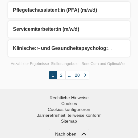
Pflegefachassistent:in (PFA) (m/w/d)
Servicemitarbeiter:in (m/w/d)
Klinische:r- und Gesundheitspsycholog:in (m/w/d)
Anzahl der Ergebnisse:
Stellenangebote - SeneCura und OptimaMed
1
2
20
Rechtliche Hinweise
Cookies
Cookies konfigurieren
Barrierefreiheit: teilweise konform
Sitemap
Nach oben