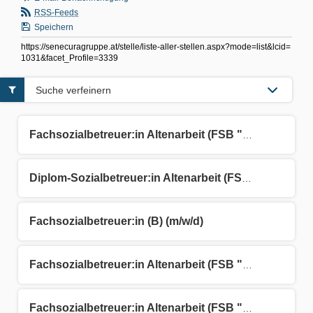
RSS-Feeds
Speichern
https://senecuragruppe.at/stelle/liste-aller-stellen.aspx?mode=list&lcid=
1031&facet_Profile=3339
Suche verfeinern
Fachsozialbetreuer:in Altenarbeit (FSB "A") (m/w/d)
Diplom-Sozialbetreuer:in Altenarbeit (FSB "A") (m/w/d)
Fachsozialbetreuer:in (B) (m/w/d)
Fachsozialbetreuer:in Altenarbeit (FSB "A") (m/w/d)
Fachsozialbetreuer:in Altenarbeit (FSB "A") (m/w/d)