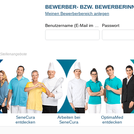
BEWERBER- BZW. BEWERBERIN
Meinen Bewerberbereich anlegen
Benutzername (E-Mail im Format beispiel@beispiel.de)
Passwort
r Stellenangebote
SeneCura
Arbeiten bei
OptimaMed
entdecken
SeneCura
entdecken