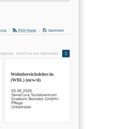
gung
RSS-Feeds
Speichern
1
angebote - SeneCura und OptimaMed
Wohnbereichsleiter:in
(WBL) (m/w/d)
03.06.2026
SeneCura Sozialzentrum
Gratkorn Betriebs GmbH>
Pflege
Unbefristet