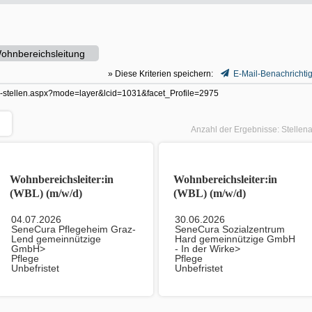
ohnbereichsleitung
» Diese Kriterien speichern:
E-Mail-Benachrichti
ller-stellen.aspx?mode=layer&lcid=1031&facet_Profile=2975
Anzahl der Ergebnisse:
Stellen
Wohnbereichsleiter:in
Wohnbereichsleiter:in
(WBL) (m/w/d)
(WBL) (m/w/d)
04.07.2026
30.06.2026
SeneCura Pflegeheim Graz-
SeneCura Sozialzentrum
Lend gemeinnützige
Hard gemeinnützige GmbH
GmbH>
- In der Wirke>
Pflege
Pflege
Unbefristet
Unbefristet