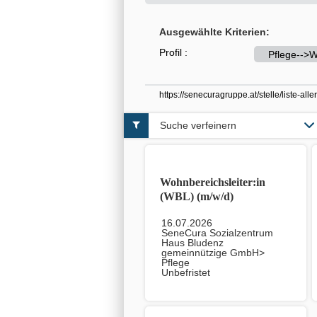
Ausgewählte Kriterien:
Profil :
Pflege-->W
https://senecuragruppe.at/stelle/liste-a
Suche verfeinern
Wohnbereichsleiter:in
(WBL) (m/w/d)
16.07.2026
SeneCura Sozialzentrum
Haus Bludenz
gemeinnützige GmbH>
Pflege
Unbefristet