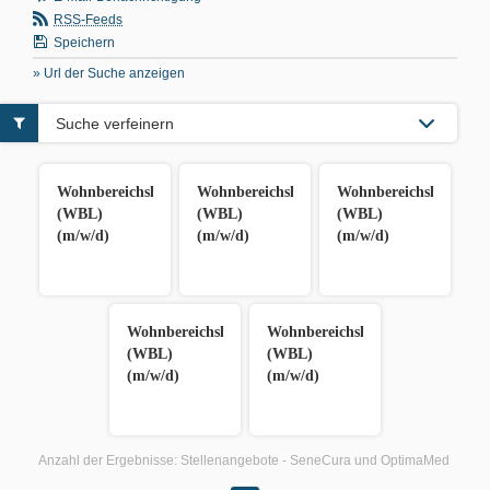
RSS-Feeds
Speichern
» Url der Suche anzeigen
Suche verfeinern
Wohnbereichsleiter:in
Wohnbereichsleiter:in
Wohnbereichsleiter:in
(WBL)
(WBL)
(WBL)
(m/w/d)
(m/w/d)
(m/w/d)
Wohnbereichsleiter:in
Wohnbereichsleiter:in
(WBL)
(WBL)
(m/w/d)
(m/w/d)
Anzahl der Ergebnisse:
Stellenangebote - SeneCura und OptimaMed