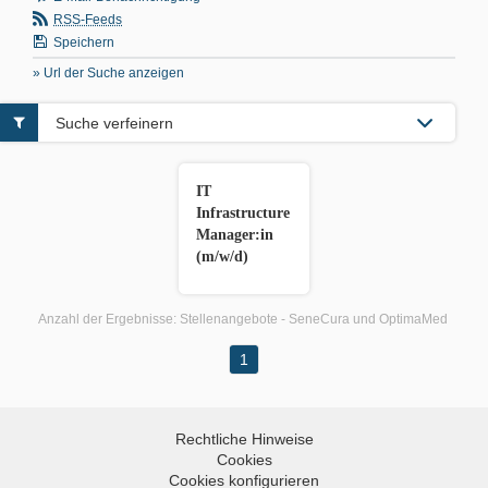
RSS-Feeds
Speichern
» Url der Suche anzeigen
Suche verfeinern
IT
Infrastructure
Manager:in
(m/w/d)
Anzahl der Ergebnisse:
Stellenangebote - SeneCura und OptimaMed
1
Rechtliche Hinweise
Cookies
Cookies konfigurieren