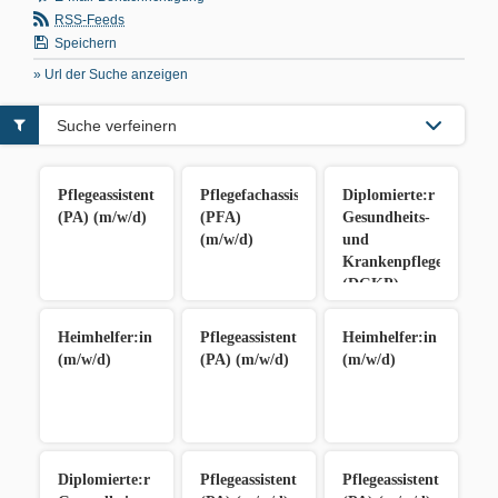
RSS-Feeds
Speichern
» Url der Suche anzeigen
Suche verfeinern
Pflegeassistent:in
Pflegefachassistent:in
Diplomierte:r
(PA) (m/w/d)
(PFA)
Gesundheits-
(m/w/d)
und
Krankenpfleger:in
(DGKP)
(m/w/d)
Heimhelfer:in
Pflegeassistent:in
Heimhelfer:in
(m/w/d)
(PA) (m/w/d)
(m/w/d)
Diplomierte:r
Pflegeassistent:in
Pflegeassistent:in