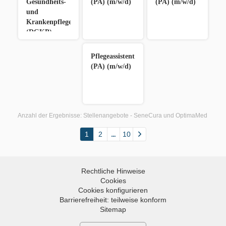
Gesundheits-
(PA) (m/w/d)
(PA) (m/w/d)
und
Krankenpfleger:in
(DGKP)
(m/w/d)
Pflegeassistent:in
(PA) (m/w/d)
Anzahl der Ergebnisse:
Stellenangebote - SeneCura und OptimaMed
1
2
10
Rechtliche Hinweise
Cookies
Cookies konfigurieren
Barrierefreiheit: teilweise konform
Sitemap