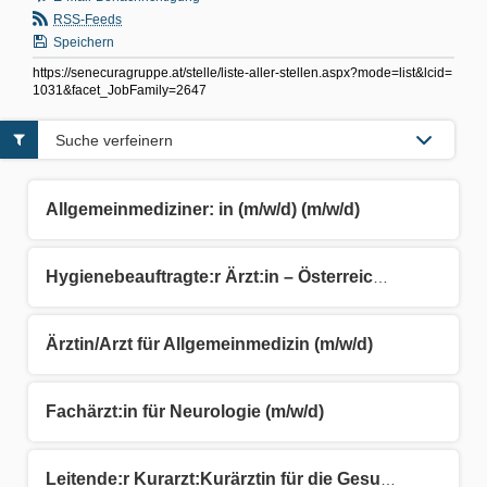
RSS-Feeds
Speichern
https://senecuragruppe.at/stelle/liste-aller-stellen.aspx?mode=list&lcid=
1031&facet_JobFamily=2647
Suche verfeinern
Allgemeinmediziner: in (m/w/d) (m/w/d)
Hygienebeauftragte:r Ärzt:in – Österreichweit (m/w/d)
Ärztin/Arzt für Allgemeinmedizin (m/w/d)
Fachärzt:in für Neurologie (m/w/d)
Leitende:r Kurarzt:Kurärztin für die Gesundheitsvorsorge Aktiv (GVA) (m/w/d)