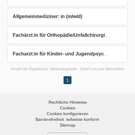
Allgemeinmediziner: in (m/w/d)
Fachärzt:in für Orthopädie/Unfallchirurgie/Physikalische Medizin (m/w/d)
Facharzt:in für Kinder- und Jugendpsychiatrie (m/w/d)
Anzahl der Ergebnisse:
Stellenangebote - SeneCura und OptimaMed
1
Rechtliche Hinweise
Cookies
Cookies konfigurieren
Barrierefreiheit: teilweise konform
Sitemap