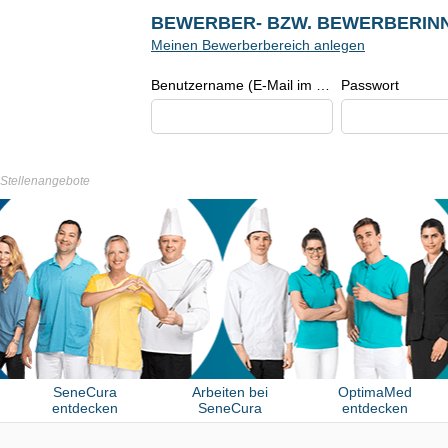
BEWERBER- BZW. BEWERBERIN
Meinen Bewerberbereich anlegen
Benutzername (E-Mail im Format beispiel@beispiel.de)
Passwort
r Stellenangebote
SeneCura
Arbeiten bei
OptimaMed
entdecken
SeneCura
entdecken