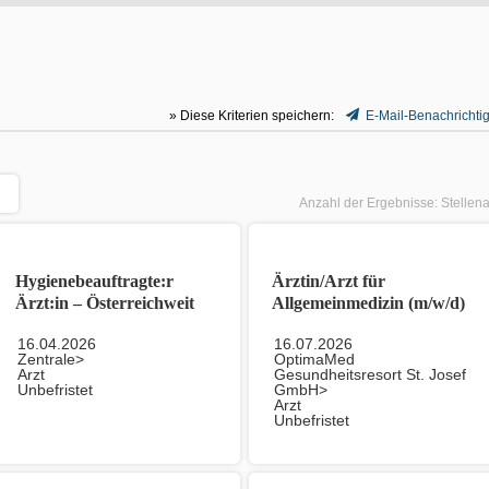
» Diese Kriterien speichern:
E-Mail-Benachrichti
Anzahl der Ergebnisse:
Stellen
Hygienebeauftragte:r
Ärztin/Arzt für
Ärzt:in – Österreichweit
Allgemeinmedizin (m/w/d)
(m/w/d)
16.04.2026
16.07.2026
Zentrale>
OptimaMed
Arzt
Gesundheitsresort St. Josef
Unbefristet
GmbH>
Arzt
Unbefristet