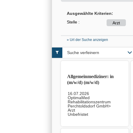
Ausgewählte Kriterien:
Stelle :
Arzt
» Url der Suche anzeigen
Suche verfeinern
Allgemeinmediziner: in
(m/w/d) (m/w/d)
16.07.2026
OptimaMed
Rehabilitationszentrum
Perchtoldsdorf GmbH>
Arzt
Unbefristet