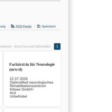
gung
RSS-Feeds
Speichern
1
angebote - SeneCura und OptimaMed
Fachärzt:in für Neurologie
(m/w/d)
21.07.2026
OptimaMed neurologisches
Rehabilitationszentrum
Kittsee GmbH>
Arzt
Unbefristet