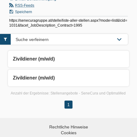
RSS-Feeds
Speichern
https://senecuragruppe.at/stelle/liste-aller-stellen.aspx?mode=list&lcid=
1031&facet_JobDescription_Contract=1995
Suche verfeinern
Zivildiener (m/w/d)
Zivildiener (m/w/d)
Anzahl der Ergebnisse:
Stellenangebote - SeneCura und OptimaMed
1
Rechtliche Hinweise
Cookies