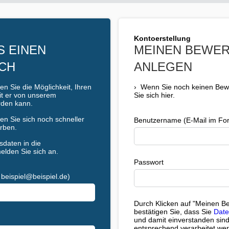
Kontoerstellung
S EINEN
MEINEN BEWE
CH
ANLEGEN
n Sie die Möglichkeit, Ihren
›
Wenn Sie noch keinen Bewe
mit er von unserem
Sie sich hier.
rden kann.
n Sie sich noch schneller
Benutzername (E-Mail im For
rben.
daten in die
elden Sie sich an.
Passwort
beispiel@beispiel.de)
Durch Klicken auf "Meinen B
bestätigen Sie, dass Sie
Date
und damit einverstanden sind
entsprechend verarbeitet we