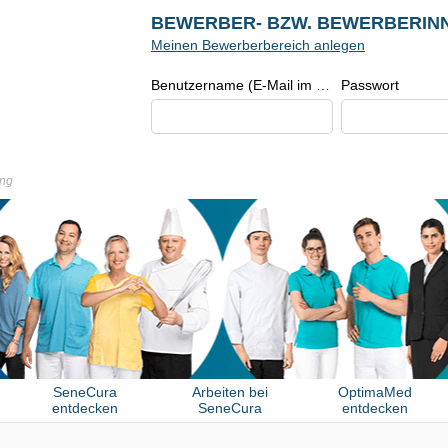
BEWERBER- BZW. BEWERBERIN
Meinen Bewerberbereich anlegen
Benutzername (E-Mail im Format beispiel@beispiel.de)
Passwort
ng
SeneCura
Arbeiten bei
OptimaMed
entdecken
SeneCura
entdecken